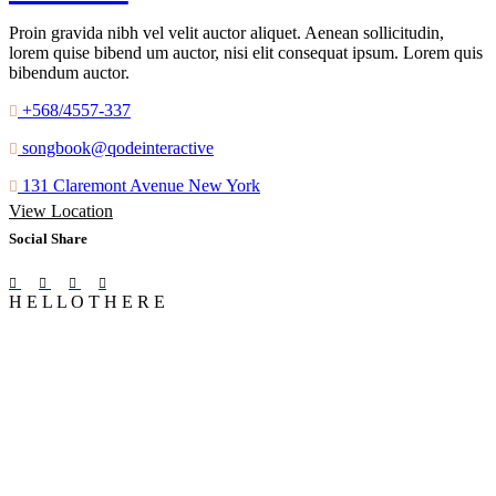
Proin gravida nibh vel velit auctor aliquet. Aenean sollicitudin,
lorem quise bibend um auctor, nisi elit consequat ipsum. Lorem quis
bibendum auctor.
+568/4557-337
songbook@qodeinteractive
131 Claremont Avenue New York
View Location
Social Share
H
E
L
L
O
T
H
E
R
E