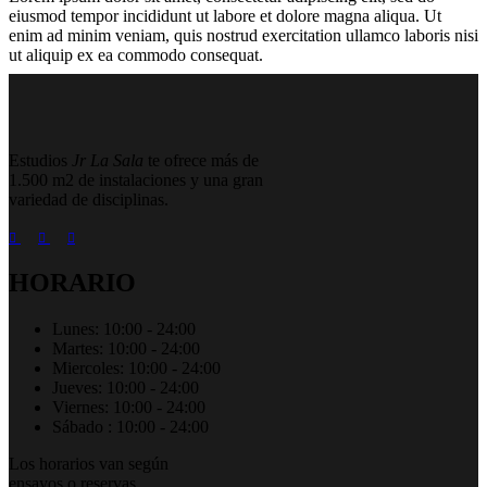
eiusmod tempor incididunt ut labore et dolore magna aliqua. Ut
enim ad minim veniam, quis nostrud exercitation ullamco laboris nisi
ut aliquip ex ea commodo consequat.
Estudios
Jr La Sala
te ofrece más de
1.500 m2 de instalaciones y una gran
variedad de disciplinas.
HORARIO
Lunes: 10:00 - 24:00
Martes: 10:00 - 24:00
Miercoles: 10:00 - 24:00
Jueves: 10:00 - 24:00
Viernes: 10:00 - 24:00
Sábado : 10:00 - 24:00
Los horarios van según
ensayos o reservas