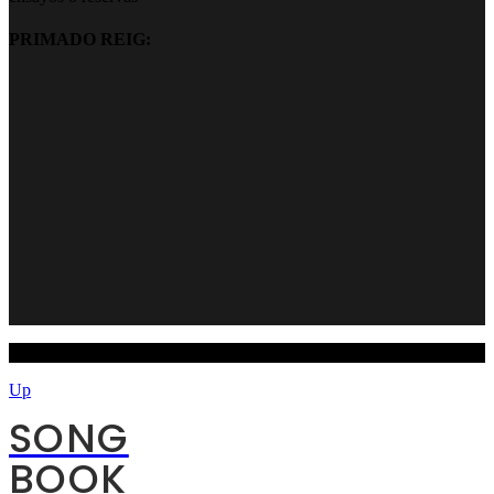
PRIMADO REIG:
Copyright JR lasala 2021
Up
SONG
BOOK